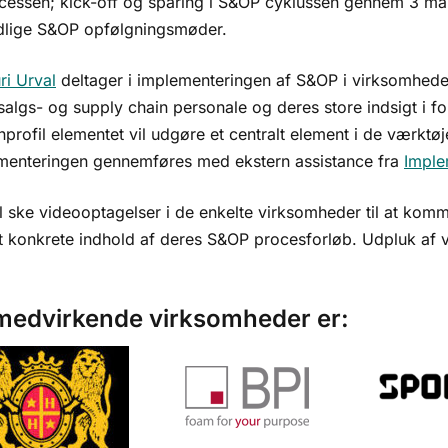
rocessen; kick-off og sparing i S&OP cyklussen gennem 3 må
lige S&OP opfølgningsmøder.
ri Urval
deltager i implementeringen af S&OP i virksomheder
algs- og supply chain personale og deres store indsigt i for
profil elementet vil udgøre et centralt element i de værktøjer
menteringen gennemføres med ekstern assistance fra
Imple
il ske videooptagelser i de enkelte virksomheder til at kom
t konkrete indhold af deres S&OP procesforløb. Udpluk af vi
medvirkende virksomheder er: