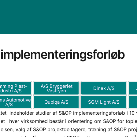
 implementeringsforløb
mming Plast-
A/S Bryggeriet
Dinex A/S
ndustri A/S
Vestfyen
ns Automotive
Qubiqa A/S
SGM Light A/S
A/S
ktet indeholder studier af S&OP implementeringsforløb i 10
bet i hver virksomhed består i orientering om S&OP for top
delsen; valg af S&OP projektdeltagere; træning af S&OP pro