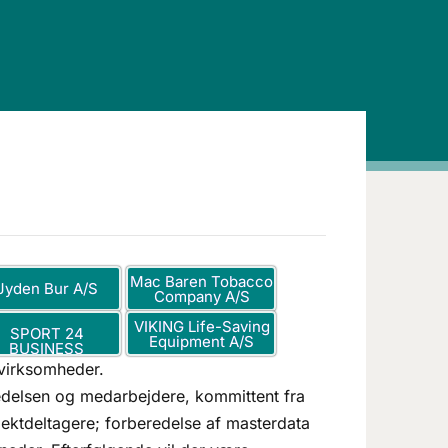
Mac Baren Tobacco
Jyden Bur A/S
Company A/S
VIKING Life-Saving
SPORT 24
Equipment A/S
BUSINESS
 virksomheder.
ledelsen og medarbejdere, kommittent fra
jektdeltagere; forberedelse af masterdata