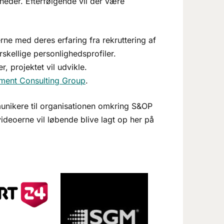
neder. Efterfølgende vil der være
ne med deres erfaring fra rekruttering af
skellige personlighedsprofiler.
, projektet vil udvikle.
ment Consulting Group
.
munikere til organisationen omkring S&OP
deoerne vil løbende blive lagt op her på