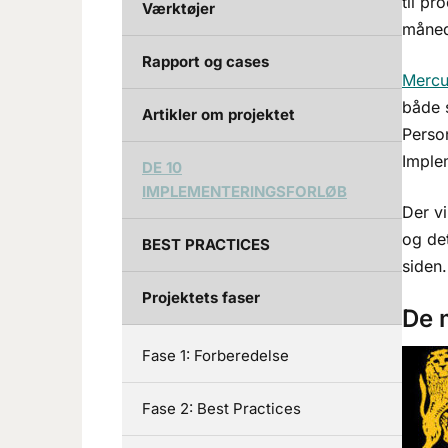
til p
Værktøjer
måned
Rapport og cases
Mercu
både s
Artikler om projektet
Person
Imple
DE 10
IMPLEMENTERINGSFORLØB
Der v
og de
BEST PRACTICES
siden.
Projektets faser
De 
Fase 1: Forberedelse
Fase 2: Best Practices