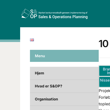
10
Menu
Bra
I
Hjem
Nisse
Hvad er S&OP?
Proje
Forlø
Organisation
tople